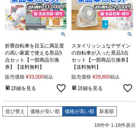
折畳自転車を目玉に満足度
スタイリッシュなデザイン
の高い家庭で使える景品5
の自転車が入った景品3点
点セット【一部商品引換
セット【一部商品引換券】
券】【送料無料】
【送料無料】
販売価格
¥
33,000
販売価格
¥
29,800
税込
税込
詳細を見る
詳細を見る
並び替え
価格が安い順
価格が高い順
新着順
18
件中
1
-
18
件表示