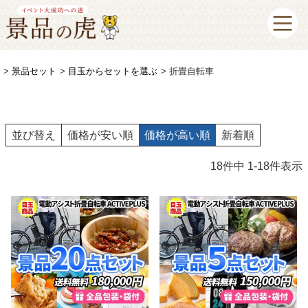
景品セット
目玉からセットを選ぶ
折畳自転車
並び替え
価格が安い順
価格が高い順
新着順
18
件中
1
-
18
件表示