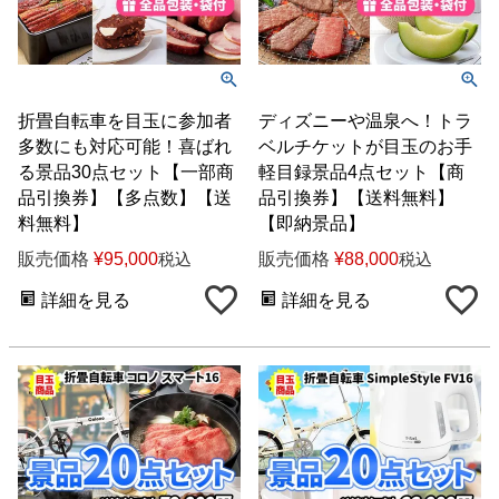
折畳自転車を目玉に参加者
ディズニーや温泉へ！トラ
多数にも対応可能！喜ばれ
ベルチケットが目玉のお手
る景品30点セット【一部商
軽目録景品4点セット【商
品引換券】【多点数】【送
品引換券】【送料無料】
料無料】
【即納景品】
販売価格
¥
95,000
販売価格
¥
88,000
税込
税込
詳細を見る
詳細を見る