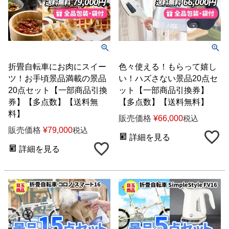
折畳自転車にお肉にスイー
色々使える！もらって嬉し
ツ！お手頃景品満載の景品
い！ハズさない景品20点セ
20点セット【一部商品引換
ット【一部商品引換券】
券】【多点数】【送料無
【多点数】【送料無料】
料】
販売価格
¥
66,000
税込
販売価格
¥
79,000
税込
詳細を見る
詳細を見る