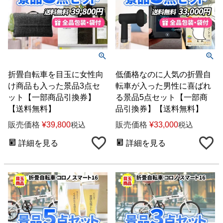
折畳自転車を目玉に女性向
低価格なのに人気の折畳自
け商品も入った景品3点セ
転車が入った男性に喜ばれ
ット【一部商品引換券】
る景品5点セット【一部商
【送料無料】
品引換券】【送料無料】
販売価格
¥
39,800
販売価格
¥
33,000
税込
税込
詳細を見る
詳細を見る