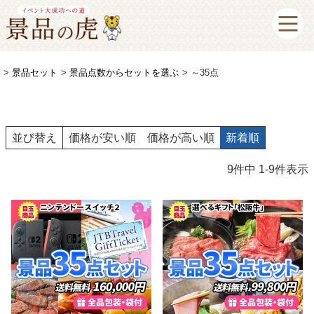
景品セット
景品点数からセットを選ぶ
～35点
並び替え
価格が安い順
価格が高い順
新着順
9
件中
1
-
9
件表示