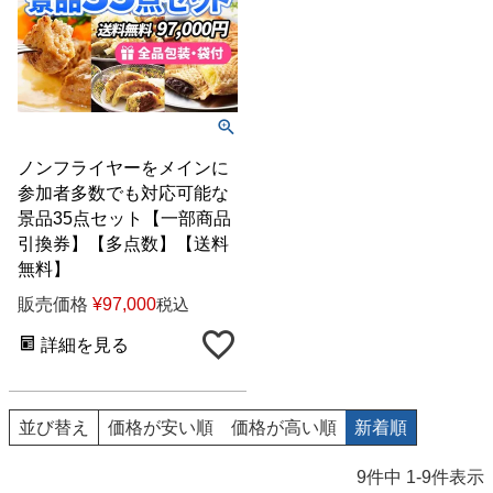
ノンフライヤーをメインに
参加者多数でも対応可能な
景品35点セット【一部商品
引換券】【多点数】【送料
無料】
販売価格
¥
97,000
税込
詳細を見る
並び替え
価格が安い順
価格が高い順
新着順
9
件中
1
-
9
件表示