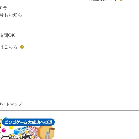
チラ
←
号もお知ら
時間OK
はこちら
サイトマップ