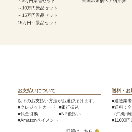
～9万円景品セット
全国温泉宿ペア宿泊券
～10万円景品セット
～15万円景品セット
15万円～景品セット
お支払いについて
送料・お
以下のお支払い方法がお選び頂けます。
■運送業
■クレジットカード
■銀行振込
■送料：全
■代金引換
■NP後払い
（沖縄･
■Amazonペイメント
■1100
詳細はこちら