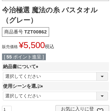
今治極選 魔法の糸 バスタオル
（グレー）
商品番号
TZT00862
¥
5,500
税込
販売価格
[
55
ポイント進呈 ]
納品書について
(
必
使用シーンを選ぶ
須
(
)
必
須
お気に入りに登