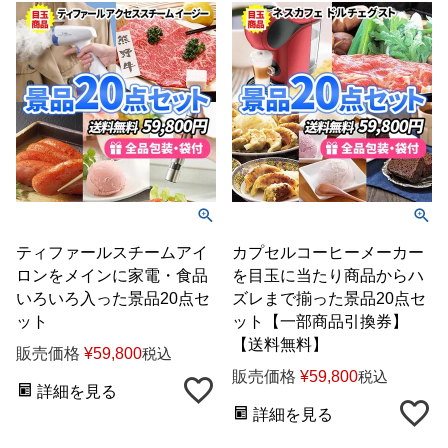
ティファールスチームアイ
カプセルコーヒーメーカー
ロンをメインに家電・食品
を目玉に当たり商品からハ
いろいろ入った景品20点セ
ズレまで揃った景品20点セ
ット
ット【一部商品引換券】
【送料無料】
販売価格
¥
59,800
税込
販売価格
¥
59,800
税込
詳細を見る
詳細を見る