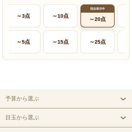
現在表示中
～3点
～10点
～
～20点
～5点
～15点
～25点
～
予算から選ぶ
目玉から選ぶ