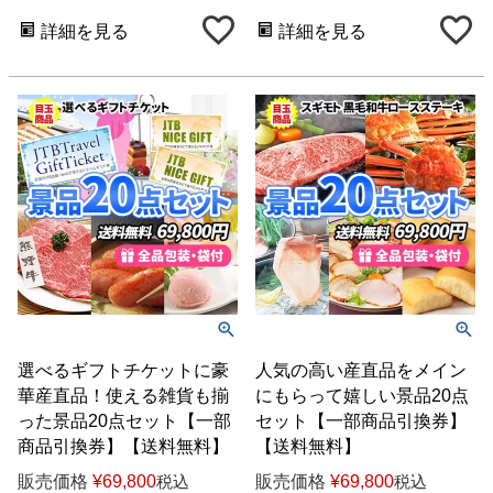
詳細を見る
詳細を見る
選べるギフトチケットに豪
人気の高い産直品をメイン
華産直品！使える雑貨も揃
にもらって嬉しい景品20点
った景品20点セット【一部
セット【一部商品引換券】
商品引換券】【送料無料】
【送料無料】
販売価格
¥
69,800
販売価格
¥
69,800
税込
税込