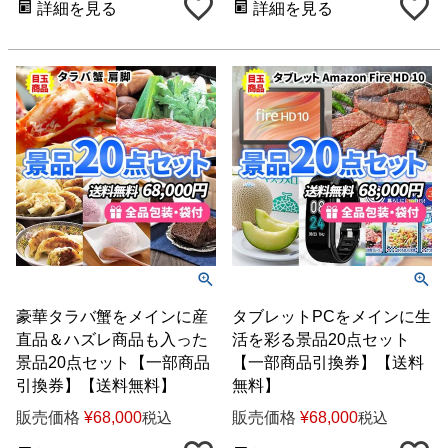
詳細を見る
詳細を見る
豪華タラバ蟹をメインに産
タブレットPCをメインに生
直品＆ハズレ商品も入った
活を彩る景品20点セット
景品20点セット【一部商品
【一部商品引換券】【送料
引換券】【送料無料】
無料】
販売価格
¥
68,000
販売価格
¥
68,000
税込
税込