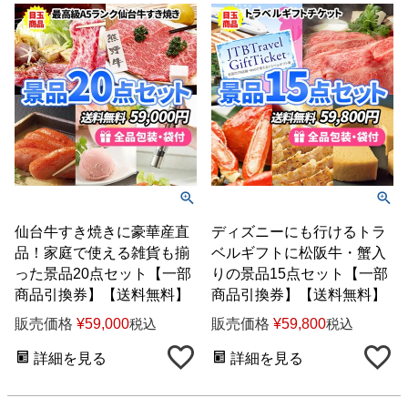
仙台牛すき焼きに豪華産直
ディズニーにも行けるトラ
品！家庭で使える雑貨も揃
ベルギフトに松阪牛・蟹入
った景品20点セット【一部
りの景品15点セット【一部
商品引換券】【送料無料】
商品引換券】【送料無料】
販売価格
¥
59,000
販売価格
¥
59,800
税込
税込
詳細を見る
詳細を見る