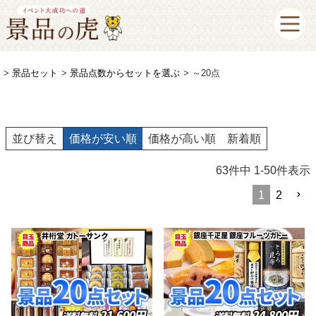
景品セット
景品点数からセットを選ぶ
～20点
並び替え
価格が安い順
価格が高い順
新着順
63
件中
1
-
50
件表示
1
2