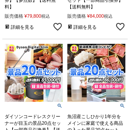
券】【多点数】【送料無
セット【一部商品引換券】
料】
【送料無料】
販売価格
¥
79,800
販売価格
¥
84,000
税込
税込
詳細を見る
詳細を見る
ダイソンコードレスクリー
魚沼産こしひかり1年分を
ナーが目玉の景品20点セッ
メインに家庭で使える商品
ト【一部商品引換券】【送
の入った景品20点セット