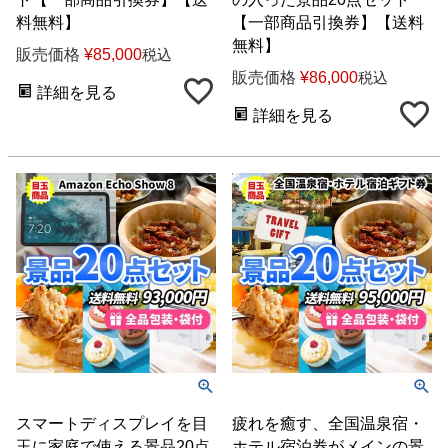
料無料】
【一部商品引換券】【送料
無料】
販売価格
¥
85,000
税込
販売価格
¥
86,000
税込
詳細を見る
詳細を見る
スマートディスプレイを目
疲れを癒す、全国温泉宿・
玉に家庭で使える景品20点
ホテル宿泊券がメインの景