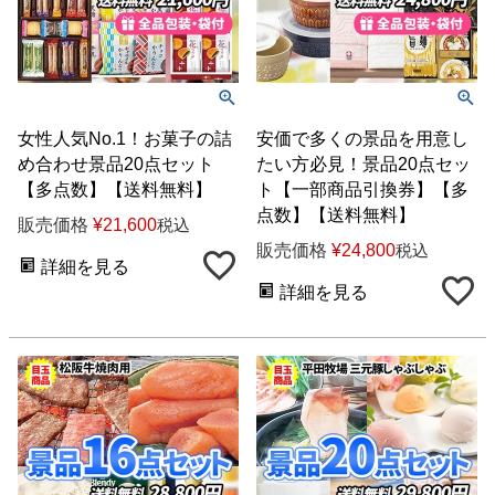
女性人気No.1！お菓子の詰
安価で多くの景品を用意し
め合わせ景品20点セット
たい方必見！景品20点セッ
【多点数】【送料無料】
ト【一部商品引換券】【多
点数】【送料無料】
販売価格
¥
21,600
税込
販売価格
¥
24,800
税込
詳細を見る
詳細を見る