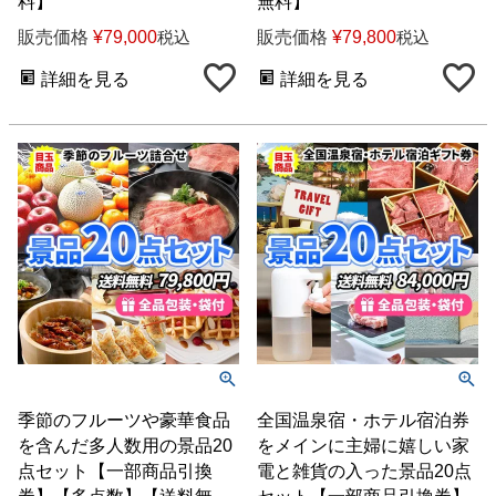
料】
無料】
販売価格
¥
79,000
販売価格
¥
79,800
税込
税込
詳細を見る
詳細を見る
季節のフルーツや豪華食品
全国温泉宿・ホテル宿泊券
を含んだ多人数用の景品20
をメインに主婦に嬉しい家
点セット【一部商品引換
電と雑貨の入った景品20点