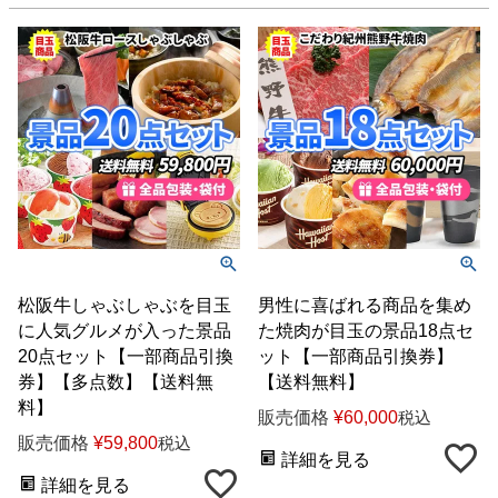
松阪牛しゃぶしゃぶを目玉
男性に喜ばれる商品を集め
に人気グルメが入った景品
た焼肉が目玉の景品18点セ
20点セット【一部商品引換
ット【一部商品引換券】
券】【多点数】【送料無
【送料無料】
料】
販売価格
¥
60,000
税込
販売価格
¥
59,800
税込
詳細を見る
詳細を見る