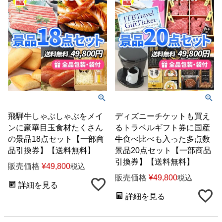
飛騨牛しゃぶしゃぶをメイ
ディズニーチケットも買え
ンに豪華目玉食材たくさん
るトラベルギフト券に国産
の景品18点セット【一部商
牛食べ比べも入った多点数
品引換券】【送料無料】
景品20点セット【一部商品
引換券】【送料無料】
販売価格
¥
49,800
税込
販売価格
¥
49,800
税込
詳細を見る
詳細を見る