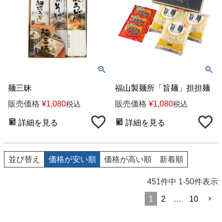
麺三昧
福山製麺所「旨麺」担担麺
販売価格
¥
1,080
販売価格
¥
1,080
税込
税込
詳細を見る
詳細を見る
並び替え
価格が安い順
価格が高い順
新着順
451
件中
1
-
50
件表示
1
2
…
10