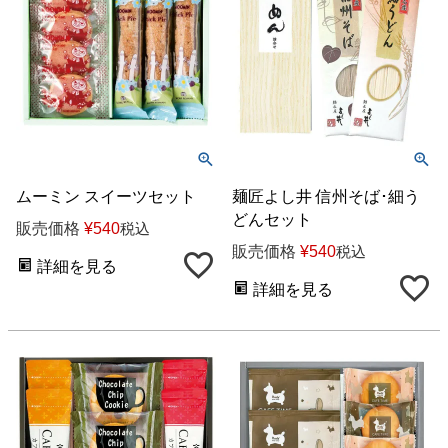
ムーミン スイーツセット
麺匠よし井 信州そば･細う
どんセット
販売価格
¥
540
税込
販売価格
¥
540
税込
詳細を見る
詳細を見る