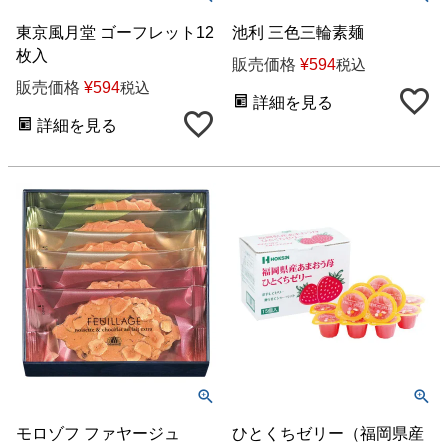
東京風月堂 ゴーフレット12
池利 三色三輪素麺
枚入
販売価格
¥
594
税込
販売価格
¥
594
税込
詳細を見る
詳細を見る
モロゾフ ファヤージュ
ひとくちゼリー（福岡県産