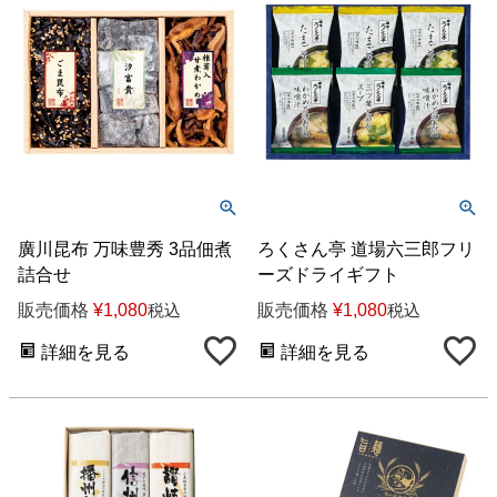
廣川昆布 万味豊秀 3品佃煮
ろくさん亭 道場六三郎フリ
詰合せ
ーズドライギフト
販売価格
¥
1,080
販売価格
¥
1,080
税込
税込
詳細を見る
詳細を見る