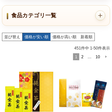
食品カテゴリ一覧
並び替え
価格が安い順
価格が高い順
新着順
451
件中
1
-
50
件表示
1
2
…
10