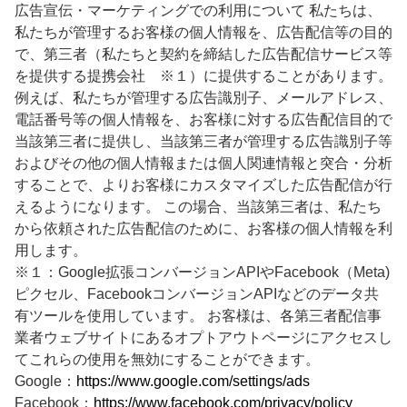
広告宣伝・マーケティングでの利用について 私たちは、
私たちが管理するお客様の個人情報を、広告配信等の目的
で、第三者（私たちと契約を締結した広告配信サービス等
を提供する提携会社 ※１）に提供することがあります。
例えば、私たちが管理する広告識別子、メールアドレス、
電話番号等の個人情報を、お客様に対する広告配信目的で
当該第三者に提供し、当該第三者が管理する広告識別子等
およびその他の個人情報または個人関連情報と突合・分析
することで、よりお客様にカスタマイズした広告配信が行
えるようになります。 この場合、当該第三者は、私たち
から依頼された広告配信のために、お客様の個人情報を利
用します。
※１：Google拡張コンバージョンAPIやFacebook（Meta)
ピクセル、FacebookコンバージョンAPIなどのデータ共
有ツールを使用しています。 お客様は、各第三者配信事
業者ウェブサイトにあるオプトアウトページにアクセスし
てこれらの使用を無効にすることができます。
Google：
https://www.google.com/settings/ads
Facebook：
https://www.facebook.com/privacy/policy