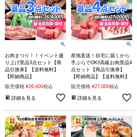
お肉まつり！！イベント盛
産地直送！自宅に届くから
り上げ景品3点セット【商
手ぶらでOK!!高級お肉景品4
品引換券】【送料無料】
点セット【商品引換券】
【即納商品】
【即納商品】【送料無料】
販売価格
¥
26,400
販売価格
¥
27,000
税込
税込
詳細を見る
詳細を見る