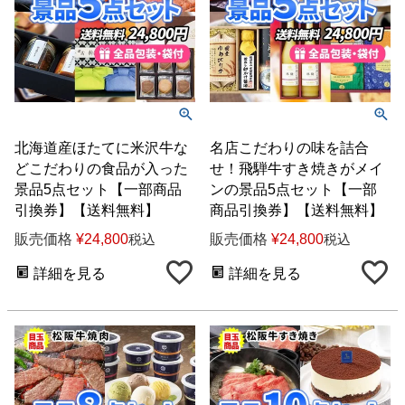
北海道産ほたてに米沢牛な
名店こだわりの味を詰合
どこだわりの食品が入った
せ！飛騨牛すき焼きがメイ
景品5点セット【一部商品
ンの景品5点セット【一部
引換券】【送料無料】
商品引換券】【送料無料】
販売価格
¥
24,800
販売価格
¥
24,800
税込
税込
詳細を見る
詳細を見る