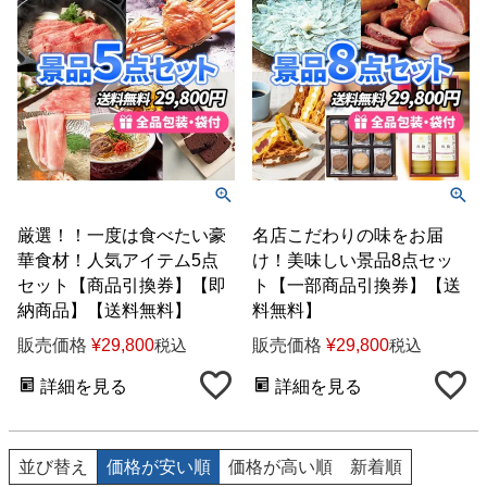
厳選！！一度は食べたい豪
名店こだわりの味をお届
華食材！人気アイテム5点
け！美味しい景品8点セッ
セット【商品引換券】【即
ト【一部商品引換券】【送
納商品】【送料無料】
料無料】
販売価格
¥
29,800
販売価格
¥
29,800
税込
税込
詳細を見る
詳細を見る
並び替え
価格が安い順
価格が高い順
新着順