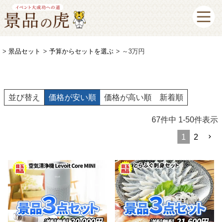
景品セット
予算からセットを選ぶ
～3万円
並び替え
価格が安い順
価格が高い順
新着順
67
件中
1
-
50
件表示
1
2