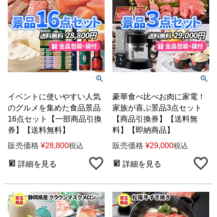
イベントに使いやすい人気
豪華食べ比べお肉に家電！
のグルメを集めた食品景品
家族が喜ぶ景品3点セット
16点セット【一部商品引換
【商品引換券】【送料無
券】【送料無料】
料】【即納商品】
販売価格
¥
28,800
販売価格
¥
29,000
税込
税込
詳細を見る
詳細を見る