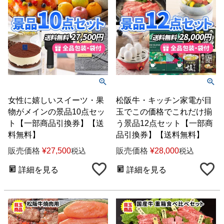
女性に嬉しいスイーツ・果
松阪牛・キッチン家電が目
物がメインの景品10点セッ
玉でこの価格でこれだけ揃
ト【一部商品引換券】【送
う景品12点セット【一部商
料無料】
品引換券】【送料無料】
販売価格
¥
27,500
販売価格
¥
28,000
税込
税込
詳細を見る
詳細を見る