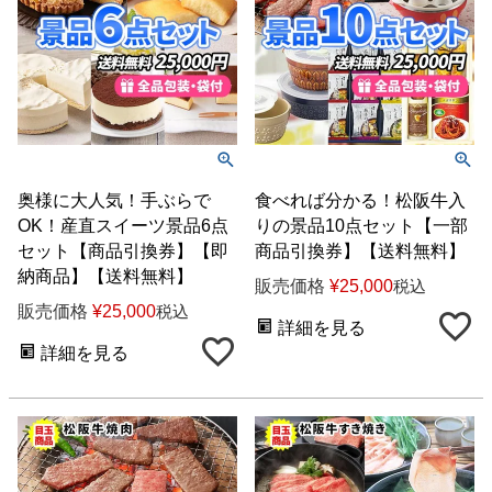
奥様に大人気！手ぶらで
食べれば分かる！松阪牛入
OK！産直スイーツ景品6点
りの景品10点セット【一部
セット【商品引換券】【即
商品引換券】【送料無料】
納商品】【送料無料】
販売価格
¥
25,000
税込
販売価格
¥
25,000
税込
詳細を見る
詳細を見る