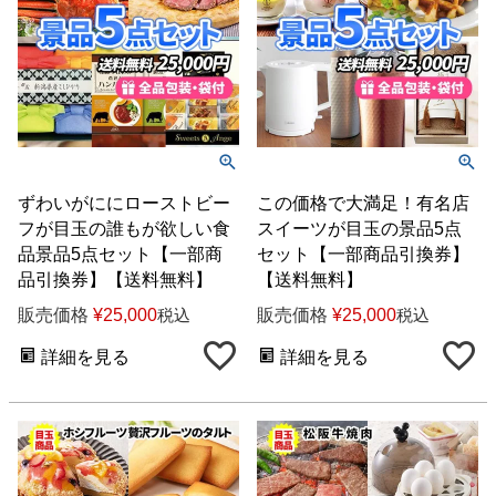
ずわいがににローストビー
この価格で大満足！有名店
フが目玉の誰もが欲しい食
スイーツが目玉の景品5点
品景品5点セット【一部商
セット【一部商品引換券】
品引換券】【送料無料】
【送料無料】
販売価格
¥
25,000
販売価格
¥
25,000
税込
税込
詳細を見る
詳細を見る