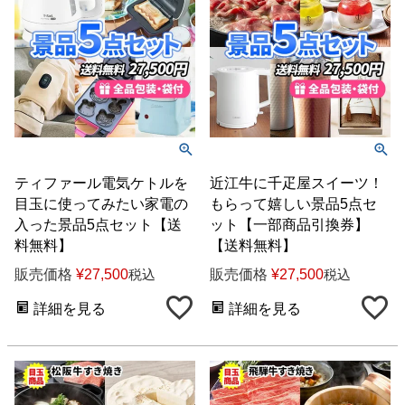
ティファール電気ケトルを
近江牛に千疋屋スイーツ！
目玉に使ってみたい家電の
もらって嬉しい景品5点セ
入った景品5点セット【送
ット【一部商品引換券】
料無料】
【送料無料】
販売価格
¥
27,500
販売価格
¥
27,500
税込
税込
詳細を見る
詳細を見る