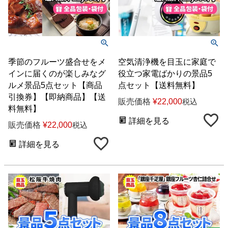
季節のフルーツ盛合せをメ
空気清浄機を目玉に家庭で
インに届くのが楽しみなグ
役立つ家電ばかりの景品5
ルメ景品5点セット【商品
点セット【送料無料】
引換券】【即納商品】【送
販売価格
¥
22,000
税込
料無料】
詳細を見る
販売価格
¥
22,000
税込
詳細を見る