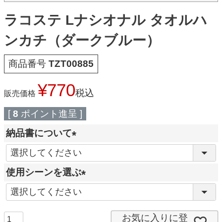
ラコステ Lナシオナル タオルハ
ンカチ（ダークブルー）
商品番号
TZT00885
¥
770
税込
販売価格
[
8
ポイント進呈 ]
納品書について
(
必
使用シーンを選ぶ
須
(
)
必
須
お気に入りに登