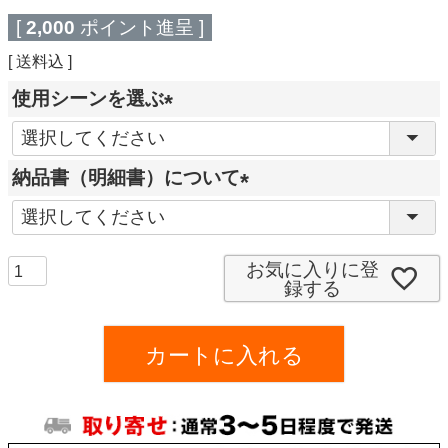
[
2,000
ポイント進呈 ]
送料込
使用シーンを選ぶ
(
必
納品書（明細書）について
須
(
)
必
須
お気に入りに登
録する
)
カートに入れる