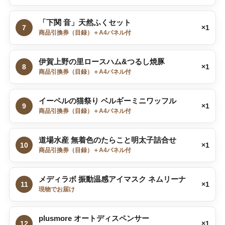
「下関 音」天然ふくセット
7
×1
商品引換券（目録）＋A4パネル付
伊賀上野の里ロースハム&つるし焼豚
8
×1
商品引換券（目録）＋A4パネル付
イーペルの猫祭り ベルギーミニワッフル
9
×1
商品引換券（目録）＋A4パネル付
道場水産 無着色のたらこと明太子詰合せ
10
×1
商品引換券（目録）＋A4パネル付
メディラボ 振動温感アイマスク ネムリーナ
11
×1
現物でお届け
plusmore オートディスペンサー
12
×1