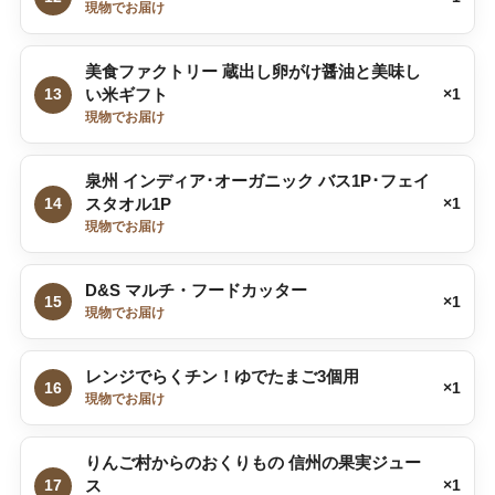
現物でお届け
美食ファクトリー 蔵出し卵がけ醤油と美味し
13
い米ギフト
×1
現物でお届け
泉州 インディア･オーガニック バス1P･フェイ
14
スタオル1P
×1
現物でお届け
D&S マルチ・フードカッター
15
×1
現物でお届け
レンジでらくチン！ゆでたまご3個用
16
×1
現物でお届け
りんご村からのおくりもの 信州の果実ジュー
17
ス
×1