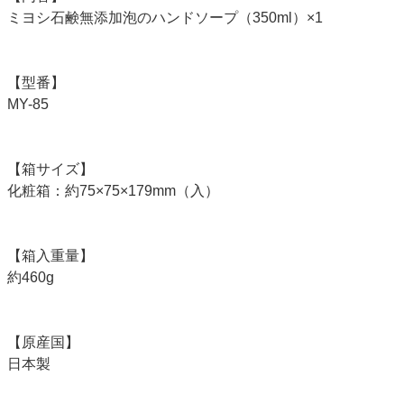
ミヨシ石鹸無添加泡のハンドソープ（350ml）×1
【型番】
MY-85
【箱サイズ】
化粧箱：約75×75×179mm（入）
【箱入重量】
約460g
【原産国】
日本製