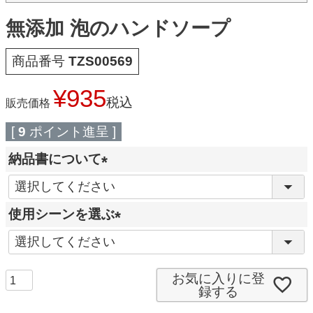
無添加 泡のハンドソープ
商品番号
TZS00569
¥
935
税込
販売価格
[
9
ポイント進呈 ]
納品書について
(
必
使用シーンを選ぶ
須
(
)
必
須
お気に入りに登
録する
)