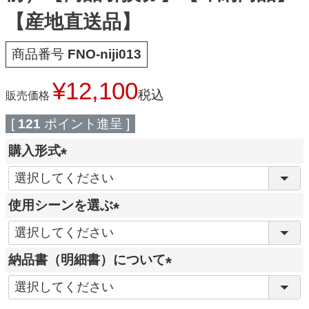
【産地直送品】
商品番号
FNO-niji013
¥
12,100
税込
販売価格
[
121
ポイント進呈 ]
購入形式
(
必
使用シーンを選ぶ
須
(
)
必
納品書（明細書）について
須
(
)
必