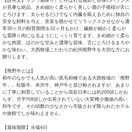
【説明文】サシ（霜降り）と呼ばれる脂肪と赤身のバランス
が見事な絶品。きめ細かく柔らかく美しい鹿の子模様が舌に
とろけます。太らせるだけでなく内臓を鍛えるために独自の
安全な飼料を与え、音楽を聴かせてリラックスさせながら通
常30ヶ月の飼育期間を32ヶ月もかけ、繊維が細かく柔らか
な霜降り肉になるようにじっくり育てます。きめ細かく柔ら
かな肉質、ほのかな甘みと濃厚な旨味、舌にとろけるまろや
かな味わい。大西牧場こだわりの紀州熊野牛を大切な方にお
贈りします。
【熊野牛とは】
和牛のなかでも人気が高い黒毛和種である大西牧場の「熊野
牛」。松阪牛、米沢牛、神戸牛と並び称されますが、あまり
に丁寧に飼育していることから現在日本には約200頭しかお
らず、月平均8頭しか出荷されていない大変稀少価値の高い
和牛です。その頭数の少なさから市販されず限られたホテル
や旅館でしか味わえません。
【賞味期限】冷蔵4日