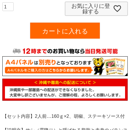
須
お気に入りに登
録する
)
カートに入れる
【セット内容】2人前…160ｇ×2、胡椒、ステーキソース付