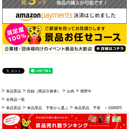
単品景品
目録（商品引換券）
お肉
熊野牛
全商品一覧
単品景品
単品景品 予算から選ぶ
単品景品 予算 ～15000円