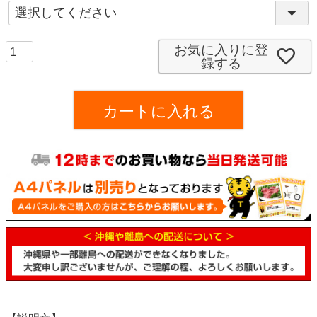
(
)
必
須
お気に入りに登
録する
)
カートに入れる