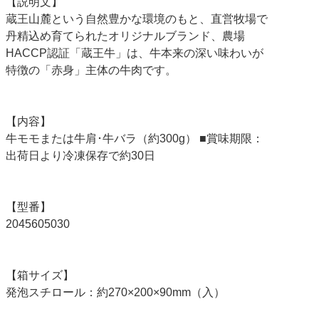
【説明文】
蔵王山麓という自然豊かな環境のもと、直営牧場で
丹精込め育てられたオリジナルブランド、農場
HACCP認証「蔵王牛」は、牛本来の深い味わいが
特徴の「赤身」主体の牛肉です。
【内容】
牛モモまたは牛肩･牛バラ（約300g） ■賞味期限：
出荷日より冷凍保存で約30日
【型番】
2045605030
【箱サイズ】
発泡スチロール：約270×200×90mm（入）