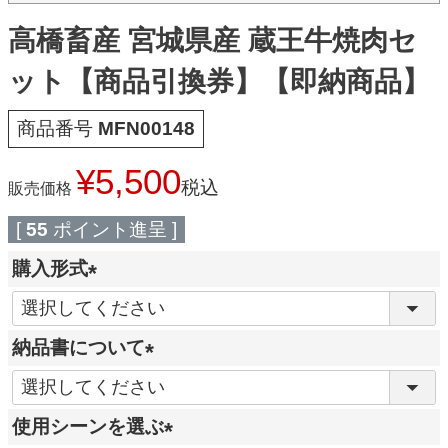
高橋畜産 宮城県産 蔵王牛焼肉セ
ット【商品引換券】【即納商品】
商品番号
MFN00148
¥
5,500
税込
販売価格
[
55
ポイント進呈 ]
購入形式
(
必
納品書について
須
(
)
必
使用シーンを選ぶ
須