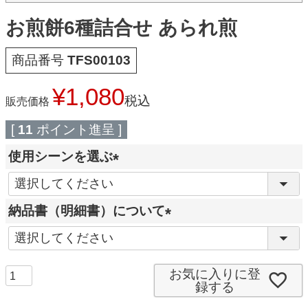
お煎餅6種詰合せ あられ煎
商品番号
TFS00103
¥
1,080
税込
販売価格
[
11
ポイント進呈 ]
使用シーンを選ぶ
(
必
納品書（明細書）について
須
(
)
必
須
お気に入りに登
録する
)