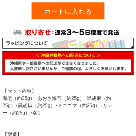
カートに入れる
【セット内容】
海老（約25g）･あおさ海苔（約25g）･黒胡麻（約
25g）･黒胡椒（約25g）･ミニゴマ（約25g）･カレ
ー（約25g）×各1
【型番】