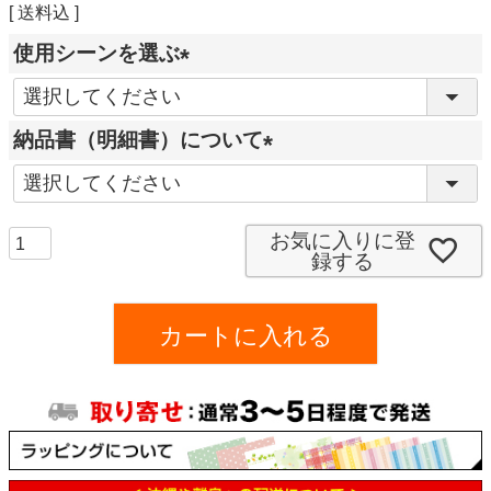
送料込
使用シーンを選ぶ
(
必
納品書（明細書）について
須
(
)
必
須
お気に入りに登
録する
)
カートに入れる