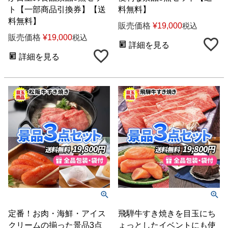
ト【一部商品引換券】【送
料無料】
料無料】
販売価格
¥
19,000
税込
販売価格
¥
19,000
税込
詳細を見る
詳細を見る
定番！お肉・海鮮・アイス
飛騨牛すき焼きを目玉にち
クリームの揃った景品3点
ょっとしたイベントにも使