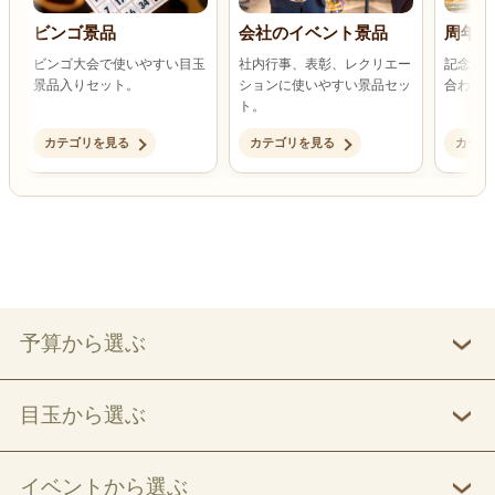
ビンゴ景品
会社のイベント景品
周年記
ビンゴ大会で使いやすい目玉
社内行事、表彰、レクリエー
記念行
景品入りセット。
ションに使いやすい景品セッ
合わせ
ト。
カテゴリを見る
カテゴリを見る
カテゴ
予算から選ぶ
目玉から選ぶ
イベントから選ぶ