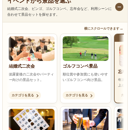
イベントから景品を選ぶ
結婚式二次会、ビンゴ、ゴルフコンペ、忘年会など、利用シーンに
合わせて景品セットを探せます。
→
横にスクロールできます
結婚式二次会
ゴルフコンペ景品
忘年
披露宴後の二次会やパーティ
順位賞や参加賞にも使いやす
ー向けの景品セット。
いゴルフコンペ向け景品。
年末の
上がる
カテ
カテゴリを見る
カテゴリを見る