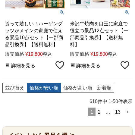
貰って嬉しい！ハーゲンダ
米沢牛焼肉を目玉に家庭で
ッツがメインの家庭で使え
役立つ景品12点セット【一
る景品10点セット【一部商
部商品引換券】【送料無
品引換券】【送料無料】
料】
販売価格
¥
19,800
販売価格
¥
19,800
税込
税込
詳細を見る
詳細を見る
並び替え
価格が安い順
価格が高い順
新着順
610
件中
1
-
50
件表示
1
2
…
13