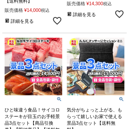
【送料無料】
販売価格
¥
14,300
税込
販売価格
¥
14,000
税込
詳細を見る
詳細を見る
ひと味違う食品！サイコロ
気分がちょっと上がる、も
ステーキが目玉のお手軽景
らって嬉しいお家で使える
品3点セット【商品引換
景品3点セット【送料無