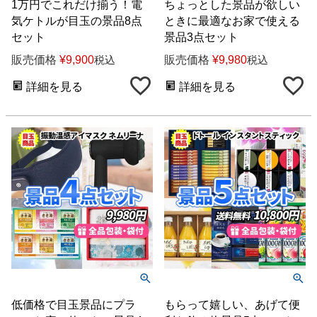
1万円でこれだけ揃う！電
ちょっとした景品が欲しい
気ケトルが目玉の景品8点
ときに最適なお家で使える
セット
景品3点セット
販売価格
¥
9,900
販売価格
¥
9,980
税込
税込
詳細を見る
詳細を見る
低価格で目玉景品にプラ
もらって嬉しい、あげて便