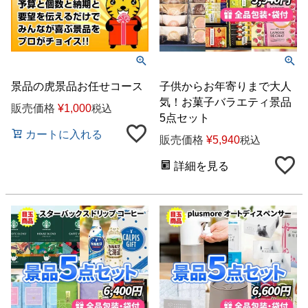
景品の虎景品お任せコース
子供からお年寄りまで大人
気！お菓子バラエティ景品
販売価格
¥
1,000
税込
5点セット
カートに入れる
販売価格
¥
5,940
税込
詳細を見る