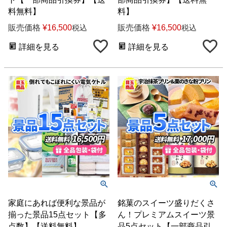
料無料】
料】
販売価格
¥
16,500
販売価格
¥
16,500
税込
税込
詳細を見る
詳細を見る
家庭にあれば便利な景品が
銘菓のスイーツ盛りだくさ
揃った景品15点セット【多
ん！プレミアムスイーツ景
点数】【送料無料】
品5点セット【一部商品引