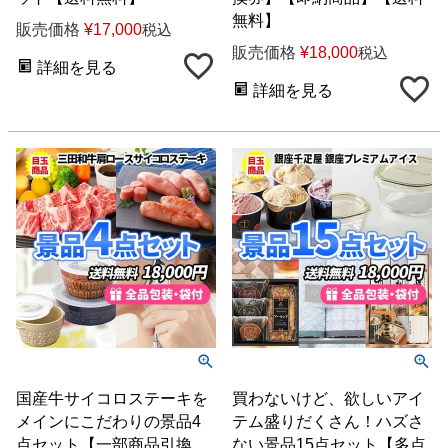
無料】
販売価格
¥
17,000
税込
販売価格
¥
18,000
税込
詳細を見る
詳細を見る
国産牛サイコロステーキを
買わないけど、欲しいアイ
メインにこだわりの景品4
テム盛りだくさん！ハズさ
点セット【一部商品引換
ない景品15点セット【多点