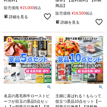
料無料】
換券】【送料無料】【即納
商品】
販売価格
¥
15,000
税込
販売価格
¥
16,500
税込
詳細を見る
詳細を見る
名店の黒毛和牛ローストビ
主婦に喜ばれる！もらって
ーフが目玉の景品5点セッ
役立つ景品10点セット【一
ト【一部商品引換券】【送
部商品引換券】【送料無