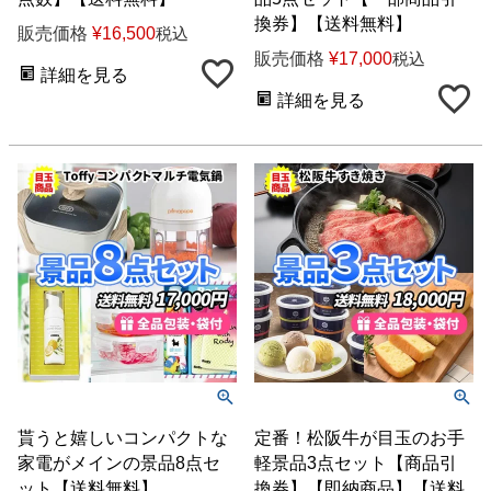
換券】【送料無料】
販売価格
¥
16,500
税込
販売価格
¥
17,000
税込
詳細を見る
詳細を見る
貰うと嬉しいコンパクトな
定番！松阪牛が目玉のお手
家電がメインの景品8点セ
軽景品3点セット【商品引
ット【送料無料】
換券】【即納商品】【送料