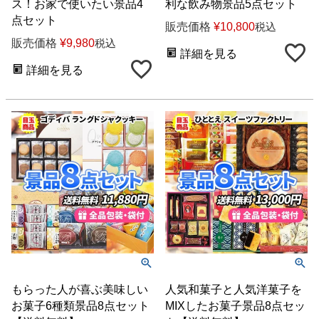
ス！お家で使いたい景品4
利な飲み物景品5点セット
点セット
販売価格
¥
10,800
税込
販売価格
¥
9,980
税込
詳細を見る
詳細を見る
もらった人が喜ぶ美味しい
人気和菓子と人気洋菓子を
お菓子6種類景品8点セット
MIXしたお菓子景品8点セッ