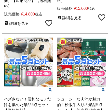
券】【即納商品】【送料無
料】
料】
販売価格
¥
15,000
税込
販売価格
¥
14,800
税込
詳細を見る
詳細を見る
ハズさない！便利なモノだ
ジューシーな肉汁が魅力
けを集めた景品5点セット
的！松阪牛入りの景品5点