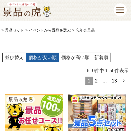
景品セット
イベントから景品を選ぶ
忘年会景品
並び替え
価格が安い順
価格が高い順
新着順
610
件中
1
-
50
件表示
1
2
…
13