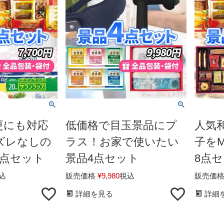
更にも対応
低価格で目玉景品にプ
人気
ズレなしの
ラス！お家で使いたい
子を
5点セット
景品4点セット
8点
込
販売価格
¥
9,980
税込
販売価
詳細を見る
詳細