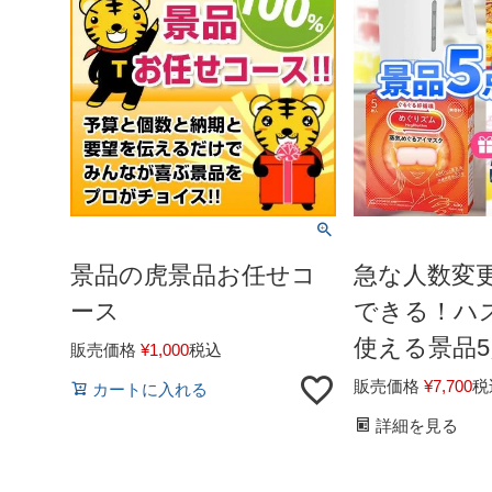
景品の虎景品お任せコ
急な人数変
ース
できる！ハ
使える景品
販売価格
¥
1,000
税込
販売価格
¥
7,700
税
カートに入れる
詳細を見る