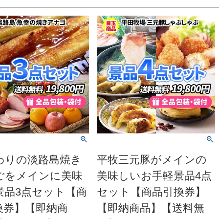
わりの淡路島焼き
平牧三元豚がメインの
ごをメインに美味
美味しいお手軽景品4点
景品3点セット【商
セット【商品引換券】
換券】【即納商
【即納商品】【送料無