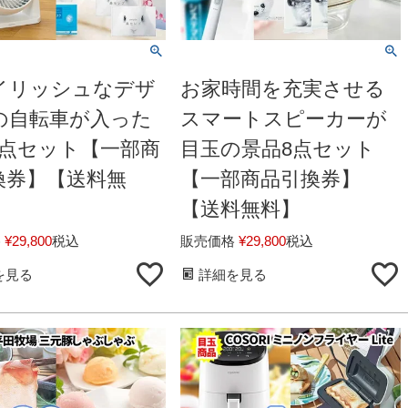
イリッシュなデザ
お家時間を充実させる
の自転車が入った
スマートスピーカーが
3点セット【一部商
目玉の景品8点セット
換券】【送料無
【一部商品引換券】
【送料無料】
格
¥
29,800
税込
販売価格
¥
29,800
税込
を見る
詳細を見る