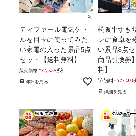
ティファール電気ケト
松阪牛すき
ルを目玉に使ってみた
ンに食卓を
い家電の入った景品5点
い景品8点
セット【送料無料】
商品引換券
料】
販売価格
¥
27,500
税込
販売価格
¥
27,500
詳細を見る
詳細を見る