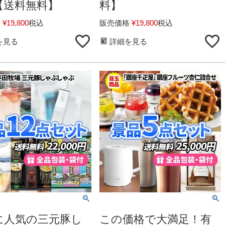
【送料無料】
料】
格
¥
19,800
税込
販売価格
¥
19,800
税込
を見る
詳細を見る
に人気の三元豚し
この価格で大満足！有