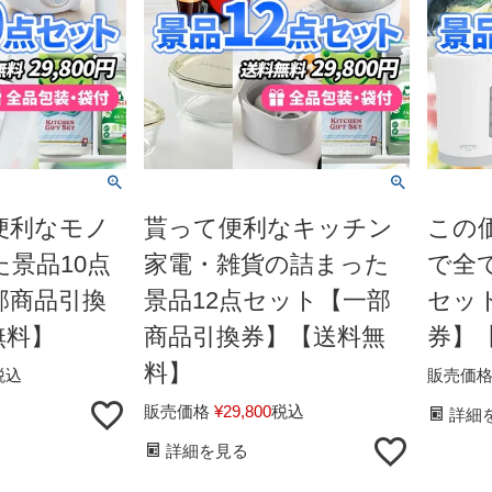
便利なモノ
貰って便利なキッチン
この
景品10点
家電・雑貨の詰まった
で全
部商品引換
景品12点セット【一部
セッ
無料】
商品引換券】【送料無
券】
料】
税込
販売価
販売価格
¥
29,800
税込
詳細
詳細を見る