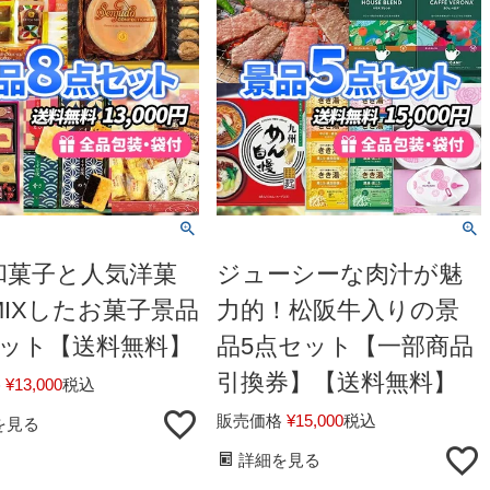
和菓子と人気洋菓
ジューシーな肉汁が魅
MIXしたお菓子景品
力的！松阪牛入りの景
セット【送料無料】
品5点セット【一部商品
引換券】【送料無料】
格
¥
13,000
税込
販売価格
¥
15,000
税込
を見る
詳細を見る