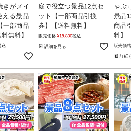
焼きがメイ
庭で役立つ景品12点セ
ゃぶ
使える景品
ット【一部商品引換
景品
【一部商品
券】【送料無料】
商品
送料無料】
料】
販売価格
¥
19,800
税込
税込
販売価
詳細を見る
詳細