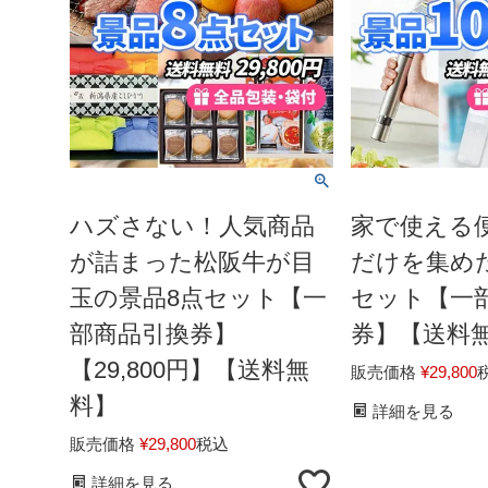
ハズさない！人気商品
家で使える
が詰まった松阪牛が目
だけを集めた
玉の景品8点セット【一
セット【一
部商品引換券】
券】【送料
【29,800円】【送料無
販売価格
¥
29,800
料】
詳細を見る
販売価格
¥
29,800
税込
詳細を見る