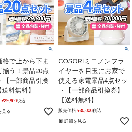
価格で上から下ま
COSORIミニノンフラ
て揃う！景品20点
イヤーを目玉にお家で
ト【一部商品引換
使える家電景品4点セッ
【送料無料】
ト【一部商品引換券】
【送料無料】
格
¥
29,800
税込
販売価格
¥
30,000
税込
を見る
詳細を見る