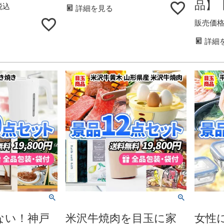
品】
税込
詳細を見る
販売価
詳細
ない！神戸
米沢牛焼肉を目玉に家
女性