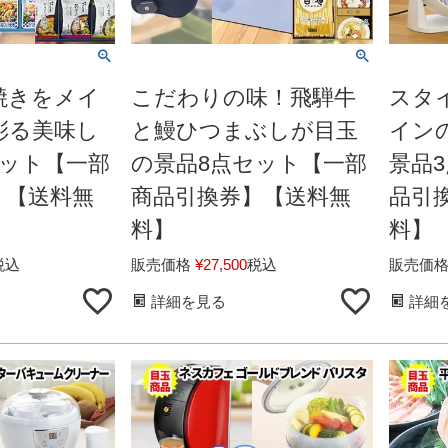
焼きをメイ
こだわりの味！飛騨牛
スタ
彩る美味し
と鰻ひつまぶしが目玉
イン
セット【一部
の景品8点セット【一部
景品
】【送料無
商品引換券】【送料無
品引
料】
料】
税込
販売価格
¥
27,500
税込
販売価
詳細を見る
詳細