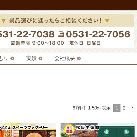
もり
実績
会社概要
97
件中
1
-
50
件表示
1
2