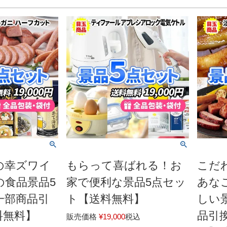
の幸ズワイ
もらって喜ばれる！お
こだ
の食品景品5
家で便利な景品5点セッ
あな
一部商品引
ト【送料無料】
しい
料無料】
品引
販売価格
¥
19,000
税込