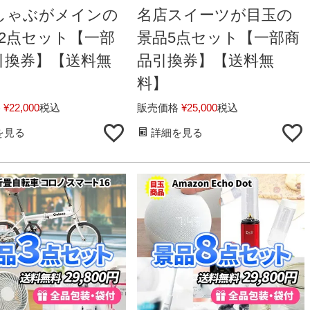
しゃぶがメインの
名店スイーツが目玉の
12点セット【一部
景品5点セット【一部商
引換券】【送料無
品引換券】【送料無
料】
格
¥
22,000
税込
販売価格
¥
25,000
税込
を見る
詳細を見る