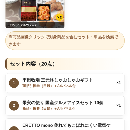
※商品画像クリックで対象商品を含むセット・単品を検索で
きます
セット内容（20点）
平田牧場 三元豚しゃぶしゃぶギフト
1
×1
商品引換券（目録）＋A4パネル付
果実の便り 国産グルメアイスセット 10個
2
×1
商品引換券（目録）＋A4パネル付
ERETTO mono 倒れてもこぼれにくい電気ケ