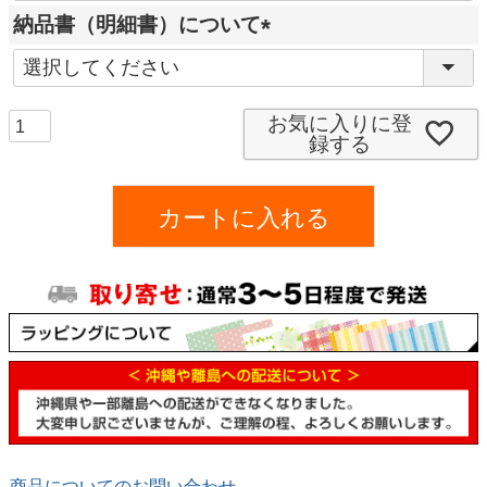
必
納品書（明細書）について
須
(
)
必
須
お気に入りに登
録する
)
カートに入れる
商品についてのお問い合わせ