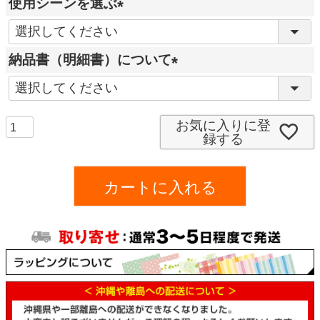
使用シーンを選ぶ
(
必
納品書（明細書）について
須
(
)
必
須
お気に入りに登
録する
)
カートに入れる