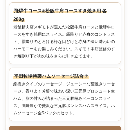
飛騨牛ロース&松阪牛肩ロースすき焼き用 各
280g
老舗精肉店スギモトが選んだ松阪牛肩ロースと飛騨牛ロ
ースをすき焼用にスライス。霜降りと赤身のコントラス
ト、霜降りのとろける様な口どけと赤身の深い味わいの
ハーモニーをお楽しみください。スギモト本店監修のす
き焼割り下が肉の味をさらに引き立てます。
平田牧場特製ハムソーセージ詰合せ
絹挽きタイプのソーセージ、ジューシーな荒挽きソーセ
ージ、香りよく芳醇で味わい深い三元豚プロシュート生
ハム、脂の甘みが詰まった三元豚極みベーコンスライ
ス、風味豊かで贅沢な三元豚ボンレスハムスライス。ハ
ムソーセージ全5パックのセット。