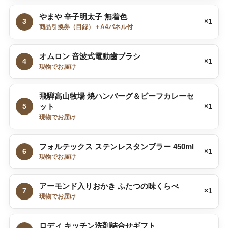
やまや 辛子明太子 無着色
3
×1
商品引換券（目録）＋A4パネル付
オムロン 音波式電動歯ブラシ
4
×1
現物でお届け
飛騨高山牧場 焼ハンバーグ＆ビーフカレーセ
5
ット
×1
現物でお届け
フォルテックス ステンレスタンブラー 450ml
6
×1
現物でお届け
アーモンド入りおかき ふたつの味くらべ
7
×1
現物でお届け
ロディ キッチン洗剤詰合せギフト