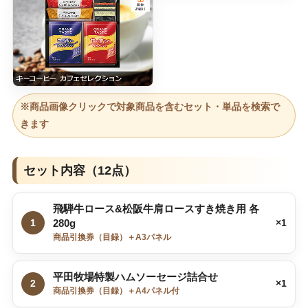
※商品画像クリックで対象商品を含むセット・単品を検索で
きます
セット内容（12点）
飛騨牛ロース&松阪牛肩ロースすき焼き用 各
1
280g
×1
商品引換券（目録）＋A3パネル
平田牧場特製ハムソーセージ詰合せ
2
×1
商品引換券（目録）＋A4パネル付