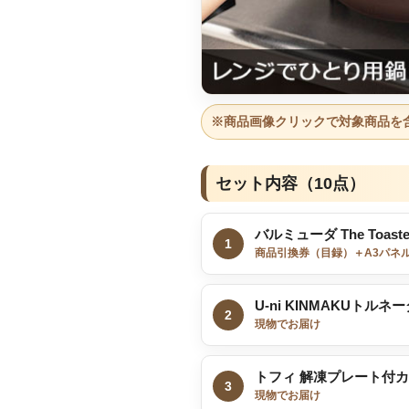
※商品画像クリックで対象商品を
セット内容（10点）
バルミューダ The Toaste
1
商品引換券（目録）＋A3パネ
U-ni KINMAKUトルネ
2
現物でお届け
トフィ 解凍プレート付
3
現物でお届け