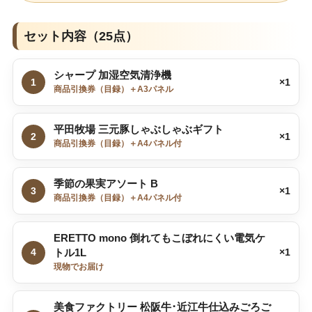
セット内容（25点）
シャープ 加湿空気清浄機
1
×1
商品引換券（目録）＋A3パネル
平田牧場 三元豚しゃぶしゃぶギフト
2
×1
商品引換券（目録）＋A4パネル付
季節の果実アソート B
3
×1
商品引換券（目録）＋A4パネル付
ERETTO mono 倒れてもこぼれにくい電気ケ
4
トル1L
×1
現物でお届け
美食ファクトリー 松阪牛･近江牛仕込みごろご