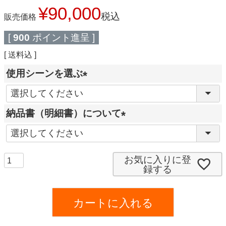
¥
90,000
税込
販売価格
[
900
ポイント進呈 ]
送料込
使用シーンを選ぶ
(
必
納品書（明細書）について
須
(
)
必
須
お気に入りに登
録する
)
カートに入れる