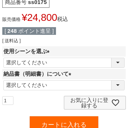
商品番号
ss0175
¥
24,800
税込
販売価格
[
248
ポイント進呈 ]
送料込
使用シーンを選ぶ
(
必
納品書（明細書）について
須
(
)
必
須
お気に入りに登
録する
)
カートに入れる