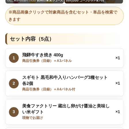
※商品画像クリックで対象商品を含むセット・単品を検索で
きます
セット内容（5点）
飛騨牛すき焼き 400g
1
×1
商品引換券（目録）＋A3パネル
スギモト 黒毛和牛入りハンバーグ3種セット
2
各2個
×1
商品引換券（目録）＋A4パネル付
美食ファクトリー 蔵出し卵がけ醤油と美味し
3
い米ギフト
×1
現物でお届け