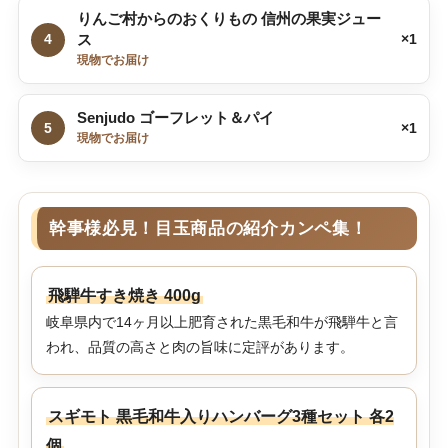
りんご村からのおくりもの 信州の果実ジュー
4
ス
×1
現物でお届け
Senjudo ゴーフレット＆パイ
5
×1
現物でお届け
幹事様必見！目玉商品の紹介カンペ集！
飛騨牛すき焼き 400g
岐阜県内で14ヶ月以上肥育された黒毛和牛が飛騨牛と言
われ、品質の高さと肉の旨味に定評があります。
スギモト 黒毛和牛入りハンバーグ3種セット 各2
個