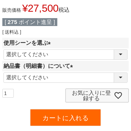
¥
27,500
税込
販売価格
[
275
ポイント進呈 ]
送料込
使用シーンを選ぶ
(
必
納品書（明細書）について
須
(
)
必
須
お気に入りに登
録する
)
カートに入れる