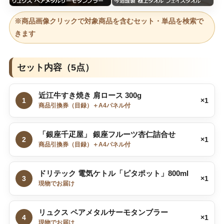
※商品画像クリックで対象商品を含むセット・単品を検索で
きます
セット内容（5点）
近江牛すき焼き 肩ロース 300g
1
×1
商品引換券（目録）＋A4パネル付
「銀座千疋屋」 銀座フルーツ杏仁詰合せ
2
×1
商品引換券（目録）＋A4パネル付
ドリテック 電気ケトル「ピタポット」800ml
3
×1
現物でお届け
リュクス ペアメタルサーモタンブラー
4
×1
現物でお届け