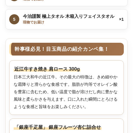
今治謹製 極上タオル 木箱入りフェイスタオル
5
×1
現物でお届け
幹事様必見！目玉商品の紹介カンペ集！
近江牛すき焼き 肩ロース 300g
日本三大和牛の近江牛。その最大の特徴は、きめ細やか
な霜降りと滑らかな食感です。脂肪が均等でオレイン酸
を豊富に含むため、低い温度で脂が溶けだし肉に豊かな
風味と柔らかさを与えます。口に入れた瞬間にとろける
ような食感と旨味をお楽しみください。
「銀座千疋屋」 銀座フルーツ杏仁詰合せ