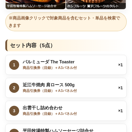
※商品画像クリックで対象商品を含むセット・単品を検索で
きます
セット内容（5点）
バルミューダ The Toaster
1
×1
商品引換券（目録）＋A3パネル付
近江牛焼肉 肩ロース 500g
2
×1
商品引換券（目録）＋A3パネル付
出雲干し詰め合わせ
3
×1
商品引換券（目録）＋A3パネル付
平田牧場特製ハムソーセージ詰合せ