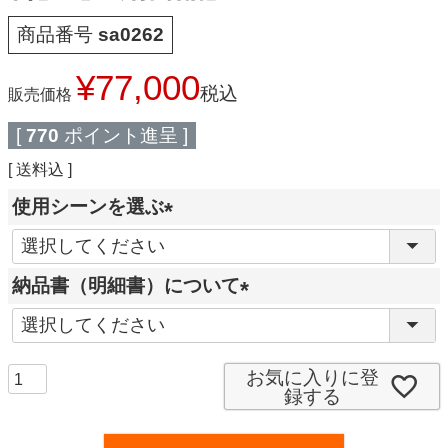
商品番号
sa0262
¥
77,000
税込
販売価格
[
770
ポイント進呈 ]
送料込
使用シーンを選ぶ
(
必
納品書（明細書）について
須
(
)
必
須
お気に入りに登
録する
)