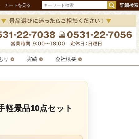
詳細検索
Q
カートを見る
もり
実績
会社概要
軽景品10点セット