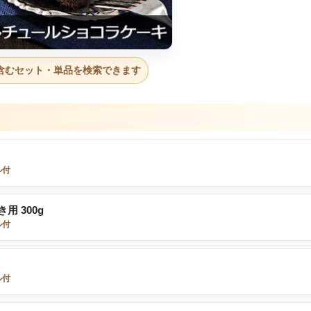
含むセット・単品を検索できます
ル付
 300g
ル付
ル付