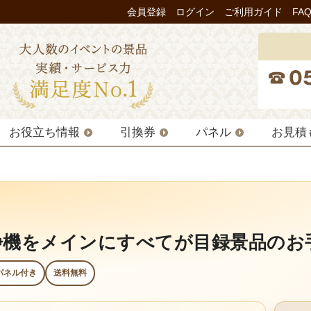
会員登録
ログイン
ご利用ガイド
FA
お役立ち情報
引換券
パネル
お見積
機をメインにすべてが目録景品のお手
パネル付き
送料無料