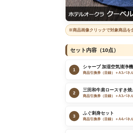
※商品画像クリックで対象商品を
セット内容（10点）
シャープ 加湿空気清浄機
1
商品引換券（目録）＋A3パネ
三田和牛肩ロースすき焼き用
2
商品引換券（目録）＋A3パネ
ふぐ刺身セット
3
商品引換券（目録）＋A4パネ