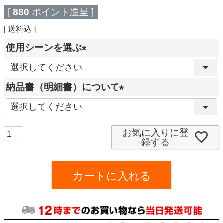
[
880
ポイント進呈 ]
送料込
使用シーンを選ぶ
(
必
納品書（明細書）について
須
(
)
必
須
お気に入りに登
録する
)
カートに入れる