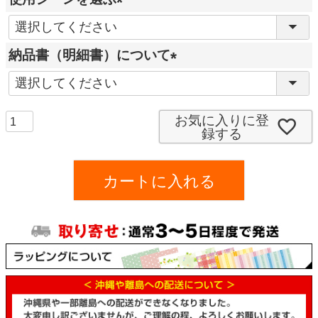
(
必
納品書（明細書）について
須
(
)
必
須
お気に入りに登
録する
)
カートに入れる