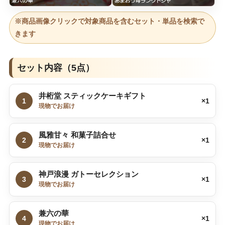
※商品画像クリックで対象商品を含むセット・単品を検索で
きます
セット内容（5点）
井桁堂 スティックケーキギフト
1
×1
現物でお届け
風雅甘々 和菓子詰合せ
2
×1
現物でお届け
神戸浪漫 ガトーセレクション
3
×1
現物でお届け
兼六の華
4
×1
現物でお届け