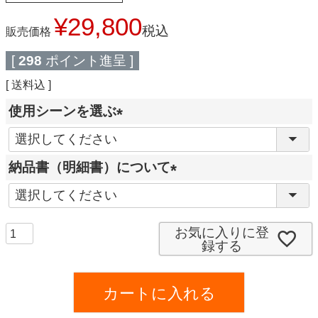
¥
29,800
税込
販売価格
[
298
ポイント進呈 ]
送料込
使用シーンを選ぶ
(
必
納品書（明細書）について
須
(
)
必
須
お気に入りに登
録する
)
カートに入れる