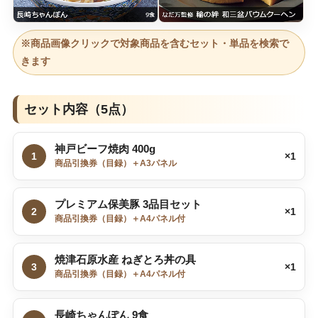
※商品画像クリックで対象商品を含むセット・単品を検索で
きます
セット内容（5点）
神戸ビーフ焼肉 400g
1
×1
商品引換券（目録）＋A3パネル
プレミアム保美豚 3品目セット
2
×1
商品引換券（目録）＋A4パネル付
焼津石原水産 ねぎとろ丼の具
3
×1
商品引換券（目録）＋A4パネル付
長崎ちゃんぽん 9食