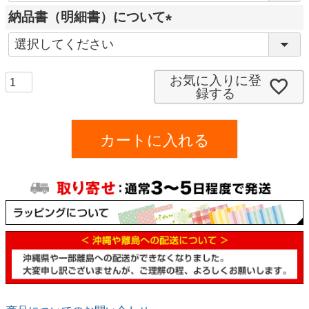
必
納品書（明細書）について
須
(
)
必
須
お気に入りに登
録する
)
カートに入れる