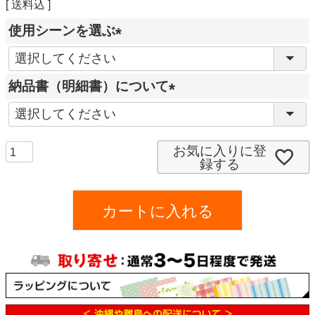
送料込
使用シーンを選ぶ
(
必
納品書（明細書）について
須
(
)
必
須
お気に入りに登
録する
)
カートに入れる