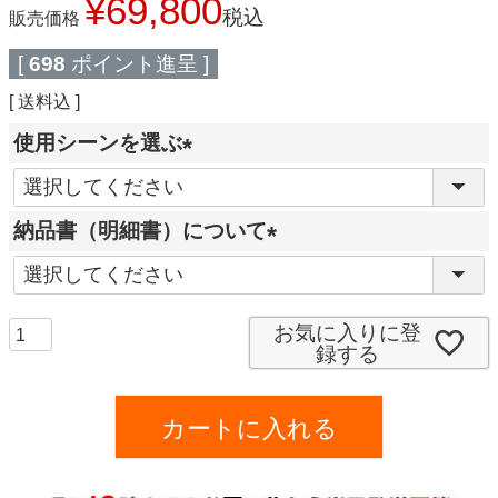
¥
69,800
税込
販売価格
[
698
ポイント進呈 ]
送料込
使用シーンを選ぶ
(
必
納品書（明細書）について
須
(
)
必
須
お気に入りに登
録する
)
カートに入れる