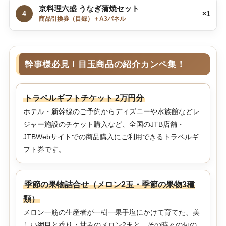
京料理六盛 うなぎ蒲焼セット
4
×1
商品引換券（目録）＋A3パネル
幹事様必見！目玉商品の紹介カンペ集！
トラベルギフトチケット 2万円分
ホテル・新幹線のご予約からディズニーや水族館などレ
ジャー施設のチケット購入など、全国のJTB店舗・
JTBWebサイトでの商品購入にご利用できるトラベルギ
フト券です。
季節の果物詰合せ（メロン2玉・季節の果物3種
類）
メロン一筋の生産者が一樹一果手塩にかけて育てた、美
しい網目と香り・甘みのメロン2玉と、その時々の旬の