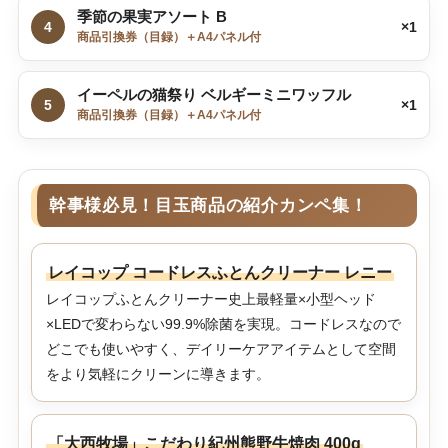
季節の果実アソート B
4
×1
商品引換券（目録）＋A4パネル付
イーペルの猫祭り ベルギーミニワッフル
5
×1
商品引換券（目録）＋A4パネル付
幹事様必見！目玉商品の紹介カンペ集！
レイコップ コードレスふとんクリーナー レニー
レイコップふとんクリーナー史上最軽量×小型ヘッド
×LEDで変わらない99.9%除菌を実現。コードレスなので
どこでも使いやすく、デイリーケアアイテムとして空間
をより気軽にクリーンに導きます。
「大西牧場」こだわり紀州熊野牛焼肉 400g