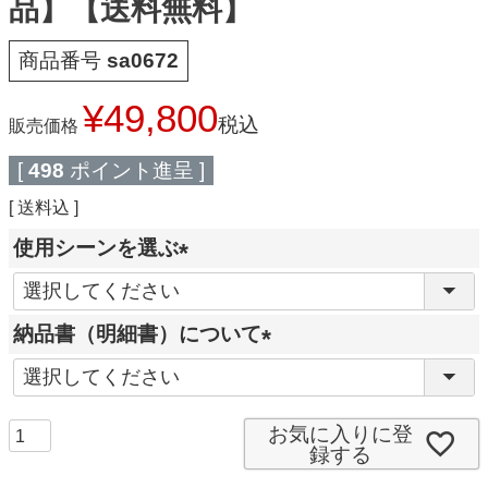
品】【送料無料】
商品番号
sa0672
¥
49,800
税込
販売価格
[
498
ポイント進呈 ]
送料込
使用シーンを選ぶ
(
必
納品書（明細書）について
須
(
)
必
須
お気に入りに登
録する
)