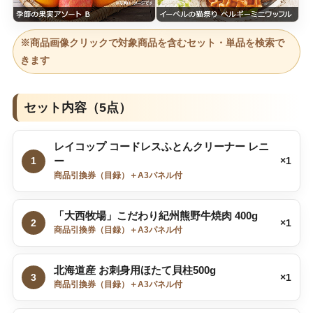
※商品画像クリックで対象商品を含むセット・単品を検索で
きます
セット内容（5点）
レイコップ コードレスふとんクリーナー レニ
1
ー
×1
商品引換券（目録）＋A3パネル付
「大西牧場」こだわり紀州熊野牛焼肉 400g
2
×1
商品引換券（目録）＋A3パネル付
北海道産 お刺身用ほたて貝柱500g
3
×1
商品引換券（目録）＋A3パネル付