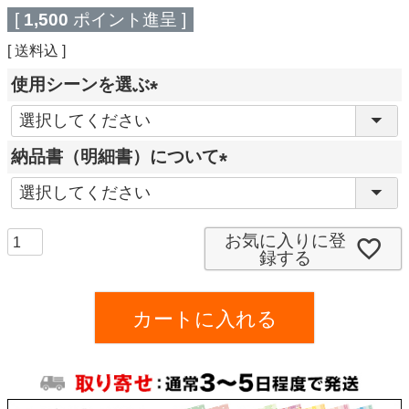
[
1,500
ポイント進呈 ]
送料込
使用シーンを選ぶ
(
必
納品書（明細書）について
須
(
)
必
須
お気に入りに登
録する
)
カートに入れる