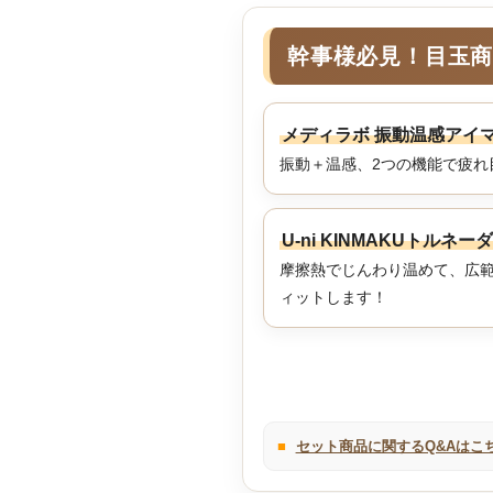
幹事様必見！目玉
メディラボ 振動温感アイ
振動＋温感、2つの機能で疲れ
U-ni KINMAKUトルネー
摩擦熱でじんわり温めて、広範
ィットします！
■
セット商品に関するQ&Aはこ