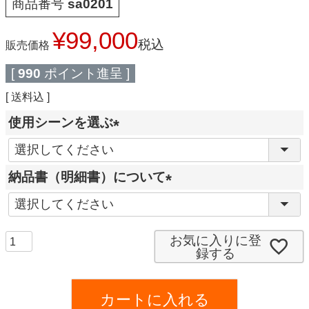
商品番号
sa0201
¥
99,000
税込
販売価格
[
990
ポイント進呈 ]
送料込
使用シーンを選ぶ
(
必
納品書（明細書）について
須
(
)
必
須
お気に入りに登
録する
)
カートに入れる