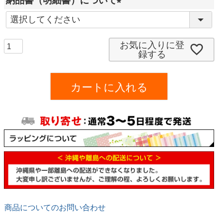
納品書（明細書）について
須
(
)
必
須
お気に入りに登
録する
)
カートに入れる
商品についてのお問い合わせ