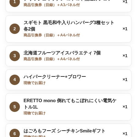
1
×1
商品引換券（目録）＋A3パネル付
スギモト 黒毛和牛入りハンバーグ3種セット
2
各2個
×1
商品引換券（目録）＋A4パネル付
北海道フルーツアイスバラエティ 7個
3
×1
商品引換券（目録）＋A4パネル付
ハイパークリーナー+ブロワー
4
×1
現物でお届け
ERETTO mono 倒れてもこぼれにくい電気ケ
5
トル1L
×1
現物でお届け
はごろもフーズ シーチキンSmileギフト
6
×1
現物でお届け